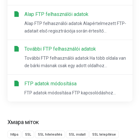
Alap FTP felhasználói adatok
Alap FTP felhasználói adatok Alapértelmezett FTP-
adatait első regisztrációja során értesítő...
További FTP felhasználói adatok
További FTP felhasználói adatok Ha több oldala van
de bárki másnak csak egy adott oldalhoz...
FTP adatok módosítása
FTP adatok módosítása FTP kapcsolódáshoz...
Хмара міток
https
SSL
SSL hitelesítés
SSL install
SSL telepítése