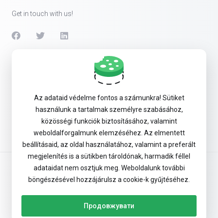
Get in touch with us!
Products
Security & Tools
Az adataid védelme fontos a számunkra! Sütiket
használunk a tartalmak személyre szabásához,
Company
közösségi funkciók biztosításához, valamint
weboldalforgalmunk elemzéséhez. Az elmentett
beállításaid, az oldal használatához, valamint a preferált
megjelenítés is a sütikben tároldónak, harmadik féllel
adataidat nem osztjuk meg. Weboldalunk további
Terms of Service
böngészésével hozzájárulsz a cookie-k gyűjtéséhez.
Privacy Policy
Продовжувати