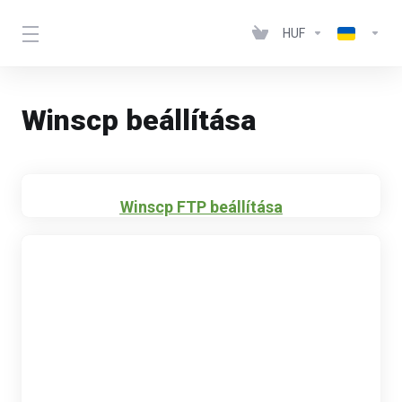
HUF
Winscp beállítása
Winscp FTP beállítása
A WinSCP egy ingyenes, nyílt forrású, SSH-t használó
FTP/SFTP kliens Windows alá. A program elsődleges célja a
biztonságos fájlmásolás a helyi és egy távoli gép között:
tehát Ügyfelünk informatikai eszköze és a tárhelyünk
szervere között.