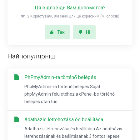
Ця відповідь Вам допомогла?
2 Користувачі, які знайшли це корисним (4 Голосів)
Так
Ні
Найпопулярніші
PhPmyAdmin-ra történő belépés
PhpMyAdmin-ra történő belépés Saját
phpMyAdmin felületéhez a cPanel-be történő
belépés után tud...
Adatbázis létrehozása és beállítása
Adatbázis létrehozása és beállítása Az adatbázis
létrehozásának és beállításának 3 fontos lépése...