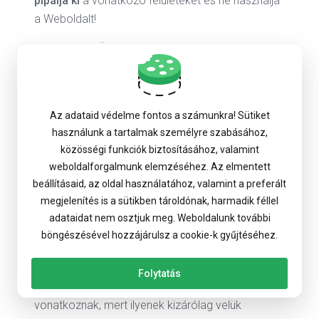
pipálja ki
a vonatkozó felületeket és ne használja
a Weboldalt!
Amennyiben Ön papír alapon, emailben, vagy
egyéb módon ad le Megrendelést, akkor is fontos,
hogy az adatait a jelen tájékoztatónak
megfelelően kezeljük.
Az adataid védelme fontos a számunkra! Sütiket
használunk a tartalmak személyre szabásához,
Adatkezelések
közösségi funkciók biztosításához, valamint
Adatkezeléseink
:
Az alábbiakban arról olvashat,
weboldalforgalmunk elemzéséhez. Az elmentett
hogy mikor kérünk el vagy gyűjtünk Öntől
beállításaid, az oldal használatához, valamint a preferált
személyes adatokat és azokat meddig és hogyan
megjelenítés is a sütikben tároldónak, harmadik féllel
adataidat nem osztjuk meg. Weboldalunk további
kezeljük.
böngészésével hozzájárulsz a cookie-k gyűjtéséhez.
A Felhasználók személyes adatainak a
védelmével kapcsolatos előírások kizárólag a
Folytatás
természetes személyekre („magánszemélyekre”)
vonatkoznak, mert ilyenek kizárólag velük