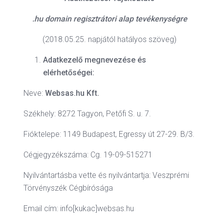
.hu domain regisztrátori alap tevékenységre
(2018.05.25. napjától hatályos szöveg)
Adatkezelő megnevezése és
elérhetőségei:
Neve:
Websas.hu Kft.
Székhely: 8272 Tagyon, Petőfi S. u. 7.
Fióktelepe: 1149 Budapest, Egressy út 27-29. B/3.
Cégjegyzékszáma: Cg. 19-09-515271
Nyilvántartásba vette és nyilvántartja: Veszprémi
Törvényszék Cégbírósága
Email cím: info[kukac]websas.hu