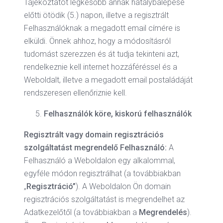
Tájékoztatót legkésőbb annak hatálybalépése
előtti ötödik (5.) napon, illetve a regisztrált
Felhasználóknak a megadott email címére is
elküldi. Önnek ahhoz, hogy a módosításról
tudomást szerezzen és át tudja tekinteni azt,
rendelkeznie kell internet hozzáféréssel és a
Weboldalt, illetve a megadott email postaládáját
rendszeresen ellenőriznie kell.
Felhasználók köre, kiskorú felhasználók
Regisztrált vagy domain regisztrációs
szolgáltatást megrendelő Felhasználó:
A
Felhasználó a Weboldalon egy alkalommal,
egyféle módon regisztrálhat (a továbbiakban
„
Regisztráció”
). A Weboldalon Ön domain
regisztrációs szolgáltatást is megrendelhet az
Adatkezelőtől (a továbbiakban a
Megrendelés
).