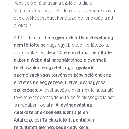
képviselője (általában a szülője) tudja a
Megrendelést leadni. A jelen szakasz vonatkozik a
cselekvőképességet korlátozó gondnokság alatt
állókra is.
A fentiek miatt,
ha
a gyermek a 18. életévét még
nem töltötte be
vagy egyéb okból korlátozottan
cselekvőképes,
de a 14. életévét már betöltötte
,
akkor a Weboldal használatához a gyermek
felett szülői felügyeleti jogot gyakorló
személynek vagy törvényes képviselőjének az
előzetes beleegyezése, illetve jóváhagyása
szükséges.
A jóváhagyás a gyermek felhasználói
tevékenységéért történő teljes felelősségvállalást
is magában foglalja.
A jóváhagyást az
Adatkezelőnek kell elküldeni a jelen
Adatkezelési Tájékoztató 1. pontjában
feltüntetett elérhetőségek egyikére.