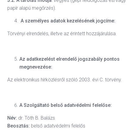
3.2. A tárolás módja
: vegyes (gépi feldolgozás és/vagy
papír alapú megőrzés).
A személyes adatok kezelésének jogcíme:
Törvényi elrendelés, illetve az érintett hozzájárulása.
Az adatkezelést elrendelő jogszabály pontos
megnevezése:
Az elektronikus hírközlésről szóló 2003. évi C. törvény.
A Szolgáltató belső adatvédelmi felelőse:
Név:
dr. Tóth B. Balázs
Beosztás:
belső adatvédelmi felelős