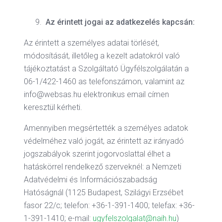
Az érintett jogai az adatkezelés kapcsán:
Az érintett a személyes adatai törlését,
módosítását, illetőleg a kezelt adatokról való
tájékoztatást a Szolgáltató Ügyfélszolgálatán a
06-1/422-1460 as telefonszámon, valamint az
info@websas.hu elektronikus email címen
keresztül kérheti.
Amennyiben megsértették a személyes adatok
védelméhez való jogát, az érintett az irányadó
jogszabályok szerint jogorvoslattal élhet a
hatáskörrel rendelkező szerveknél: a Nemzeti
Adatvédelmi és Információszabadság
Hatóságnál (1125 Budapest, Szilágyi Erzsébet
fasor 22/c; telefon: +36-1-391-1400; telefax: +36-
1-391-1410; e-mail:
ugyfelszolgalat@naih.hu
)