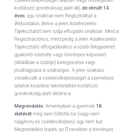
cselekvőképességet teljesen vagy részlegesen
korlátozó gondnokság alatt áll),
de elmúlt 14.
éves
, úgy önállóan nem Regisztrálhat a
Weboldalon, illetve a jelen Adatkezelési
Tájékoztatót sem tudja elfogadni önállóan. Mind a
Regisztrációhoz, mind pedig a jelen Adatkezelési
Tájékoztató elfogadásához a szülői felügyeletet
gyakorló személy vagy törvényes képviselő
(általában a szülője) belegyezése vagy
jóváhagyása is szükséges. A jelen szakasz
vonatkozik a cselekvőképességet a személyes
adatok kezelése tekintetében korlátozó
gondnokság alatt állókra is.
Megrendelés
: Amennyiben a gyermek
18.
életévét
még nem töltötte be (vagy nem
nagykorú és cselekvőképes), úgy nem tud
Megrendelést leadni, az Ő nevében a törvényes