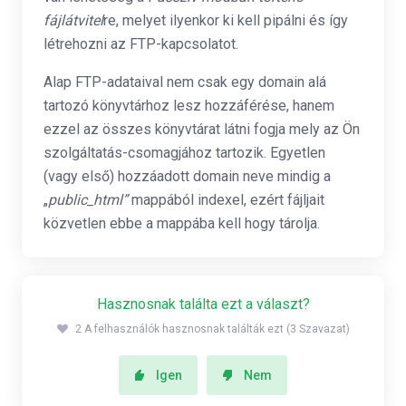
fájlátvitel
re, melyet ilyenkor ki kell pipálni és így
létrehozni az FTP-kapcsolatot.
Alap FTP-adataival nem csak egy domain alá
tartozó könyvtárhoz lesz hozzáférése, hanem
ezzel az összes könyvtárat látni fogja mely az Ön
szolgáltatás-csomagjához tartozik. Egyetlen
(vagy első) hozzáadott domain neve mindig a
„
public_html”
mappából indexel, ezért fájljait
közvetlen ebbe a mappába kell hogy tárolja.
Hasznosnak találta ezt a választ?
2 A felhasználók hasznosnak találták ezt (3 Szavazat)
Igen
Nem