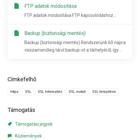
FTP adatok módosítása
FTP adatok módosítása FTP kapcsolódáshoz...
Backup (biztonsági mentés)
Backup (biztonsági mentés) Rendszerünk 60 napra
visszamenőleg tárol backup-ot a tárhelyéről, így...
Címkefelhő
https
SSL
SSL hitelesítés
SSL install
SSL telepítése
Támogatás
Támogatási jegyek
Közlemények