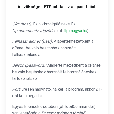
A szükséges FTP adatai az alapadataiból
Cím (host):
Ez a kiszolgáló neve Ez
ftp.domainnév.végződés
(pl:
ftp.magyar.hu
).
Felhasználónév (user):
Alapértelmezettként a
cPanel-be való bejutáshoz használt
felhasználónév.
Jelszó (password):
Alapértelmezettként a cPanel-
be való bejutáshoz használt felhasználónévhez
tartozó jelszó.
Port:
üresen hagyható, ha kéri a program, akkor 21-
est kell megadni..
Egyes kliensek esetében (pl TotalCommander)
van lehetőség a
Passzív módban történő