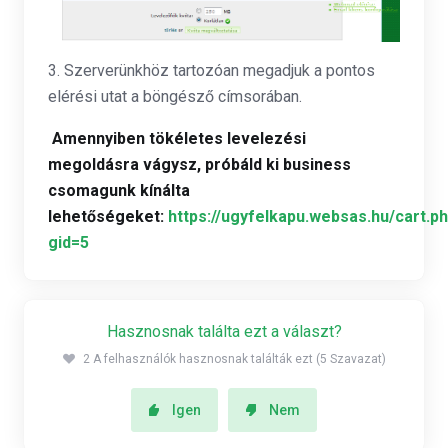
3. Szerverünkhöz tartozóan megadjuk a pontos
elérési utat a böngésző címsorában.
Amennyiben tökéletes levelezési
megoldásra vágysz, próbáld ki business
csomagunk kínálta
lehetőségeket:
https://ugyfelkapu.websas.hu/cart.p
gid=5
Hasznosnak találta ezt a választ?
2 A felhasználók hasznosnak találták ezt (5 Szavazat)
Igen
Nem