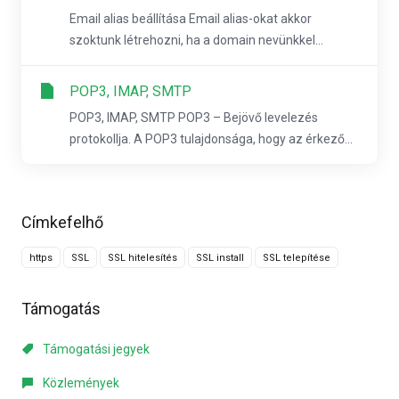
Email alias beállítása Email alias-okat akkor
szoktunk létrehozni, ha a domain nevünkkel...
POP3, IMAP, SMTP
POP3, IMAP, SMTP POP3 – Bejövő levelezés
protokollja. A POP3 tulajdonsága, hogy az érkező...
Címkefelhő
https
SSL
SSL hitelesítés
SSL install
SSL telepítése
Támogatás
Támogatási jegyek
Közlemények