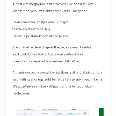
A beírt cím megnyitás után a webmail belépési felülete
jelenik meg, ahol az alábbi adatokat kell megadni:
Felhasználónév:
a teljes email cím (pl:
tesztelek@tesztoldal.hu)
Jelszó:
a postafiókhoz tartozó jelszó.
2. A cPanel felületen bejelentkezve, az
E-mail kezelési
eszközök/E-mail fiókok hozzáadása eltávolítása
menüpontból lépünk be a webmail felületbe.
A menüpontban a postafiók sorában található
Több
gombra
való kattintáskor egy zöld feliratos lista jelenik meg. Itt kell a
Webmail elérése
linkre kattintani, ahol a fentebb jelzett
felületre jut.