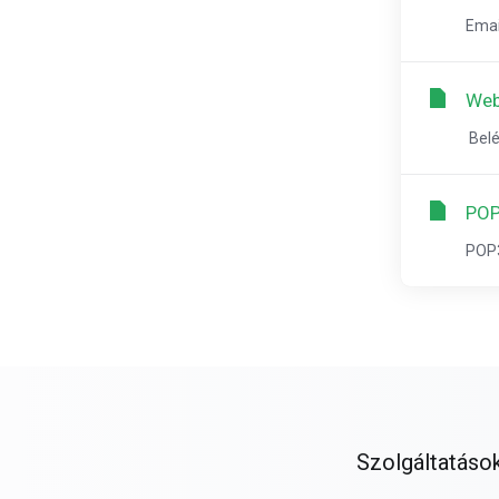
Emai
Web
Belé
POP
POP3
Szolgáltatáso