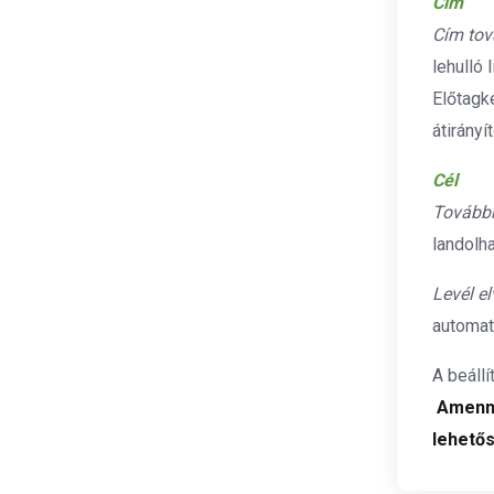
Cím
Cím tov
lehulló 
Előtagk
átirányí
Cél
Továbbk
landolha
Levél e
automati
A beáll
Amenny
lehető