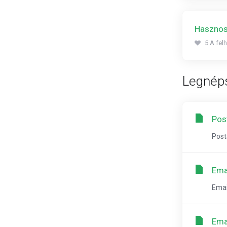
Hasznosn
5 A fel
Legnép
Pos
Post
Ema
Emai
Emai