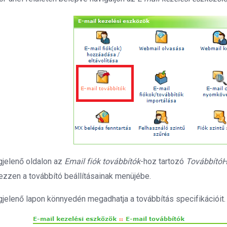
gjelenő oldalon az
Email fiók továbbítók
-hoz tartozó
Továbbító
zzen a továbbító beállításainak menüjébe.
gjelenő lapon könnyedén megadhatja a továbbítás specifikációit.