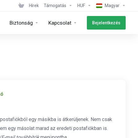
Hírek
Támogatás
HUF
Magyar
Biztonság
Kapcsolat
Bejelentkezés
tó
k postafiókból egy másikba is átkerüljenek. Nem csak
anem egy másolat marad az eredeti postafiókban is.
/E-mail továbbítók
menüpontba