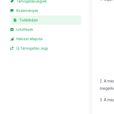
Támogatási jegyek
Közlemények
Tudásbázis
Letöltések
Hálózat állapota
Új Támogatási Jegy
2. A me
megérke
3. A me