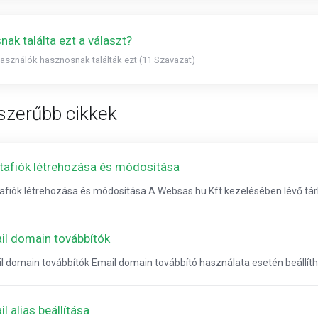
ak találta ezt a választ?
használók hasznosnak találták ezt (11 Szavazat)
szerűbb cikkek
tafiók létrehozása és módosítása
afiók létrehozása és módosítása A Websas.hu Kft kezelésében lévő tár
il domain továbbítók
l domain továbbítók Email domain továbbító használata esetén beállíthat
l alias beállítása