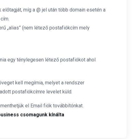
előtagját, míg a @ jel után több domain esetén a
 cím.
erű „alias” (nem létező postafiókcím mely
dnia egy ténylegesen létező postafiókot ahol
öveget kell megírnia, melyet a rendszer
tt postafiókcímre levelet küld.
menthetjük el Email fiók továbbítónkat.
business csomagunk kínálta