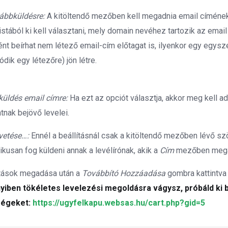
ábbküldésre:
A kitöltendő mezőben kell megadnia email címének 
listából ki kell választani, mely domain nevéhez tartozik az email
ént beírhat nem létező email-cím előtagat is, ilyenkor egy egysz
tódik egy létezőre) jön létre.
üldés email címre:
Ha ezt az opciót választja, akkor meg kell a
tnak bejövő levelei.
lvetése…:
Ennél a beállításnál csak a kitöltendő mezőben lévő sz
kusan fog küldeni annak a levélírónak, akik a
Cím
mezőben megado
ítások megadása után a
Továbbító Hozzáadása
gombra kattintva 
iben tökéletes levelezési megoldásra vágysz, próbáld ki 
ségeket:
https://ugyfelkapu.websas.hu/cart.php?gid=5