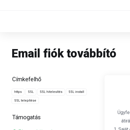
Email fiók továbbító
Címkefelhő
https
SSL
SSL hitelesítés
SSL install
SSL telepítése
Ügyfel
Támogatás
átir
1. Saját