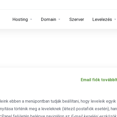
Hosting
Domain
Szerver
Levelezés
Email fiók továbbí
eink ebben a menüpontban tudják beállítani, hogy leveleik egyi
ányítása történik meg a leveleknek (létező postafiók esetén), h
 cPanel felületén belépve navigáljon az
E-mail kezelési eszközök