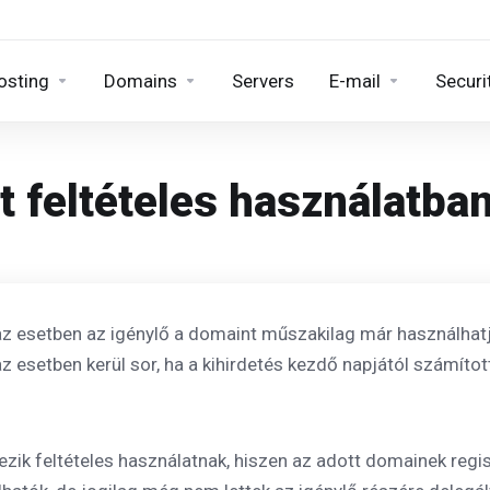
osting
Domains
Servers
E-mail
Securi
tt feltételes használatba
z esetben az igénylő a domaint műszakilag már használhat
z esetben kerül sor, ha a kihirdetés kezdő napjától számíto
ezik feltételes használatnak, hiszen az adott domainek regi