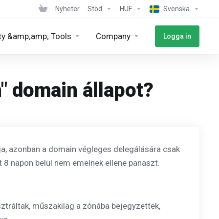
Nyheter
Stöd
HUF
Svenska
ty &amp;amp; Tools
Company
Logga in
n" domain állapot?
ja, azonban a domain végleges delegálására csak
tt 8 napon belül nem emelnek ellene panaszt.
sztráltak, műszakilag a zónába bejegyzettek,