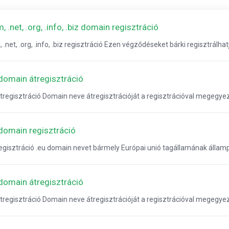
, .net, .org, .info, .biz domain regisztráció
 .net, .org, .info, .biz regisztráció Ezen végződéseket bárki regisztrálhatja
 domain átregisztráció
átregisztráció Domain neve átregisztrációját a regisztrációval megegy
 domain regisztráció
regisztráció .eu domain nevet bármely Európai unió tagállamának államp
 domain átregisztráció
átregisztráció Domain neve átregisztrációját a regisztrációval megegy