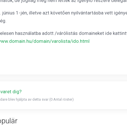
hatók, de jogilag még nem lettek az igénylő részére delegál
 június 1-jén, illetve azt követően nyilvántartásba vett igé
ég.
telesen használatba adott /várólistás domaineket ide kattin
/www.domain.hu/domain/varolista/ido.html
svaret dig?
dare blev hjälpta av detta svar (0 Antal röster)
pulär