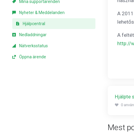
használ
Mina supportärenden
Nyheter & Meddelanden
A 2011.
lehetős
Hjälpcentral
A felté
Nedladdningar
http:/
Nätverksstatus
Öppna ärende
Hjälpte 
0 använ
Mest po