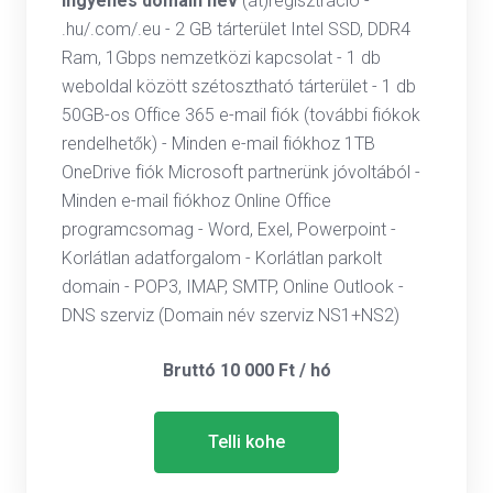
ingyenes domain név
(át)regisztráció -
.hu/.com/.eu - 2 GB tárterület Intel SSD, DDR4
Ram, 1Gbps nemzetközi kapcsolat - 1 db
weboldal között szétosztható tárterület - 1 db
50GB-os Office 365 e-mail fiók (további fiókok
rendelhetők) - Minden e-mail fiókhoz 1TB
OneDrive fiók Microsoft partnerünk jóvoltából -
Minden e-mail fiókhoz Online Office
programcsomag - Word, Exel, Powerpoint -
Korlátlan adatforgalom - Korlátlan parkolt
domain - POP3, IMAP, SMTP, Online Outlook -
DNS szerviz (Domain név szerviz NS1+NS2)
Bruttó 10 000 Ft / hó
Telli kohe