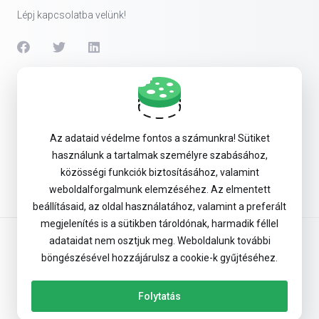
Lépj kapcsolatba velünk!
Szolgáltatások
Security & Tools
Az adataid védelme fontos a számunkra! Sütiket
használunk a tartalmak személyre szabásához,
Company
közösségi funkciók biztosításához, valamint
weboldalforgalmunk elemzéséhez. Az elmentett
beállításaid, az oldal használatához, valamint a preferált
megjelenítés is a sütikben tároldónak, harmadik féllel
adataidat nem osztjuk meg. Weboldalunk további
Általános Szerződési Feltételek
böngészésével hozzájárulsz a cookie-k gyűjtéséhez.
Adatvédelmi tájékoztató
Folytatás