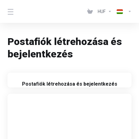
HUF
Postafiók létrehozása és
bejelentkezés
Postafiók létrehozása és bejelentkezés
Vagy nagyobb méretben nézd végig
IDE
KATTINTVA
!
A videót a kép bal alsó sarokban található "szünet"
jellel állíthatod meg, elindítani pedig akkor tudod
ha újra rákattintasz a megjelenő "lejátszás" jelre